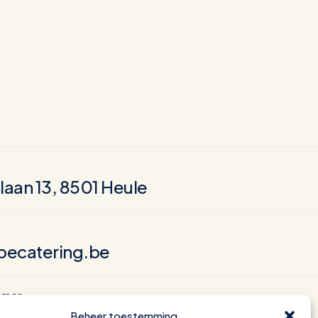
elaan 13, 8501 Heule
pecatering.be
mmer
 71 27 80
Beheer toestemming